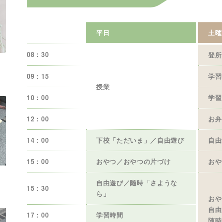
平日
土曜
08：30
登所
09：15
学習
授業
10：00
学習
12：00
お弁
14：00
下校「ただいま」／自由遊び
自由
15：00
おやつ／おやつの片づけ
おや
自由遊び／随時「さような
15：30
ら」
おや
自由
17：00
学習時間
随時