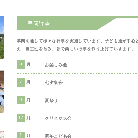
年間行事
年間を通して様々な行事を実施しています。子ども達が中心
え、自主性を育み、皆で楽しい行事を作り上げていきます。
月
お楽しみ会
5
月
七夕集会
7
月
夏祭り
8
月
活
クリスマス会
12
月
新年こども会
1