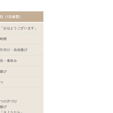
日（1日保育）
「おはようございます」
時間
片付け・自由遊び
当・食休み
遊び
つ
つの片づけ
遊び
「さようなら」